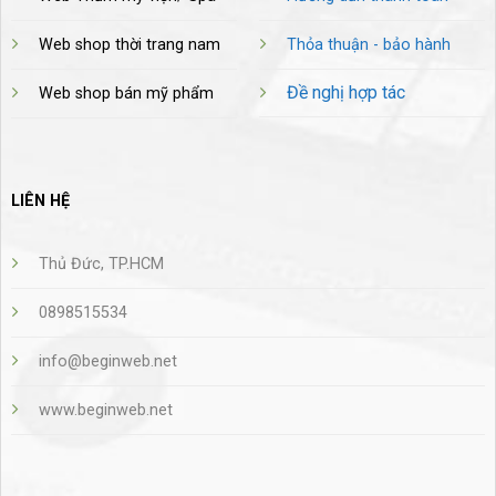
Web shop thời trang nam
Thỏa thuận - bảo hành
Đề nghị hợp tác
Web shop bán mỹ phẩm
LIÊN HỆ
Thủ Đức, TP.HCM
0898515534
info@beginweb.net
www.beginweb.net