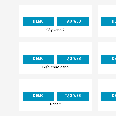
Add to
DEMO
TẠO WEB
D
Wishlist
Cây xanh 2
Add to
DEMO
TẠO WEB
D
Wishlist
Biển chức danh
Add to
DEMO
TẠO WEB
D
Wishlist
Print 2