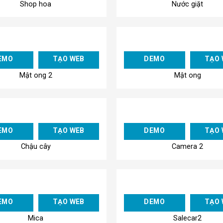
Shop hoa
Nước giặt
Add to
EMO
TẠO WEB
DEMO
TẠO 
Wishlist
Mật ong 2
Mật ong
Add to
EMO
TẠO WEB
DEMO
TẠO 
Wishlist
Chậu cây
Camera 2
Add to
EMO
TẠO WEB
DEMO
TẠO 
Wishlist
Mica
Salecar2