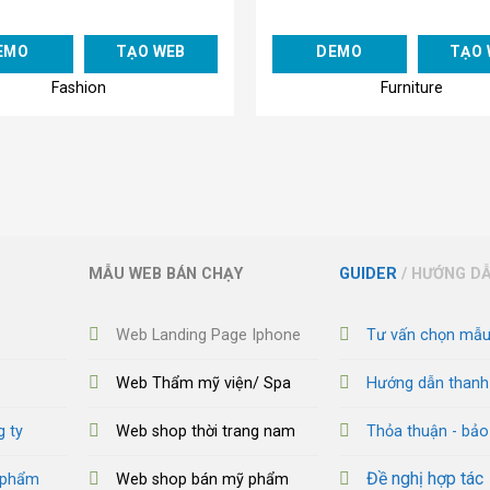
Add to
EMO
TẠO WEB
DEMO
TẠO 
Wishlist
Fashion
Furniture
MẪU WEB BÁN CHẠY
GUIDER
/ HƯỚNG D
Web Landing Page Iphone
Tư vấn chọn mẫ
Web Thẩm mỹ viện/ Spa
Hướng dẫn thanh
g ty
Web shop thời trang nam
Thỏa thuận - bả
Đề nghị hợp tác
n phẩm
Web shop bán mỹ phẩm