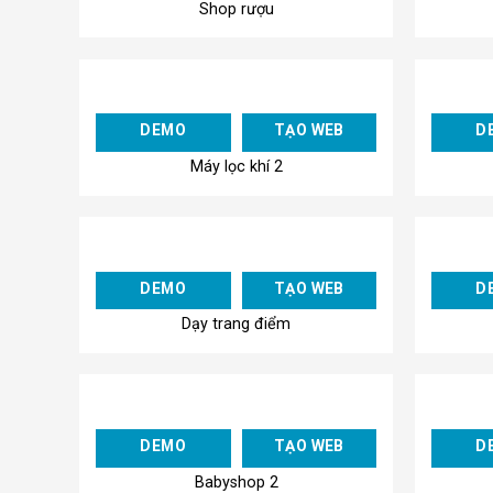
Shop rượu
Add to
DEMO
TẠO WEB
D
Wishlist
Máy lọc khí 2
Add to
DEMO
TẠO WEB
D
Wishlist
Dạy trang điểm
Add to
DEMO
TẠO WEB
D
Wishlist
Babyshop 2