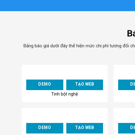
B
Bảng báo giá dưới đây thể hiện mức chi phí tương đối ch
Add to
DEMO
TẠO WEB
D
Wishlist
Tinh bột nghệ
Add to
DEMO
TẠO WEB
D
Wishlist