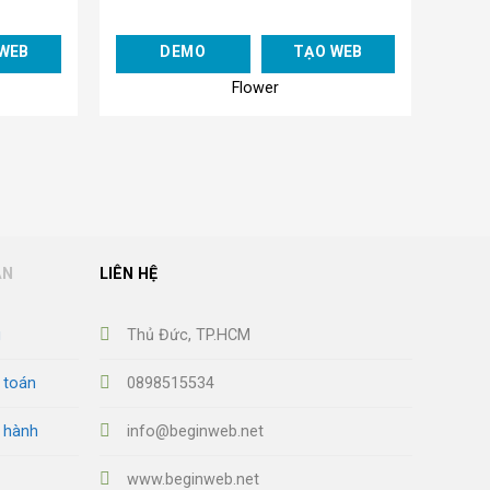
Add to
Add to
WEB
DEMO
TẠO WEB
Wishlist
Wishlist
Flower
ẪN
LIÊN HỆ
u
Thủ Đức, TP.HCM
 toán
0898515534
o hành
info@beginweb.net
www.beginweb.net