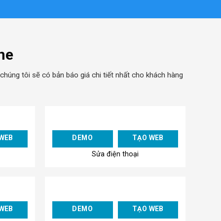
ne
chúng tôi sẽ có bản báo giá chi tiết nhất cho khách hàng
Add to
Add to
WEB
DEMO
TẠO WEB
Wishlist
Wishlist
Sửa điện thoại
Add to
Add to
WEB
DEMO
TẠO WEB
Wishlist
Wishlist