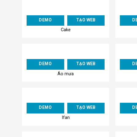
Add to
DEMO
TẠO WEB
D
Wishlist
Cake
Add to
DEMO
TẠO WEB
D
Wishlist
Áo mưa
Add to
DEMO
TẠO WEB
D
Wishlist
Ifan