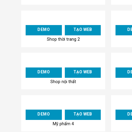
Add to
DEMO
TẠO WEB
D
Wishlist
Shop thời trang 2
Add to
DEMO
TẠO WEB
D
Wishlist
Shop nội thất
Add to
DEMO
TẠO WEB
D
Wishlist
Mỹ phẩm 4