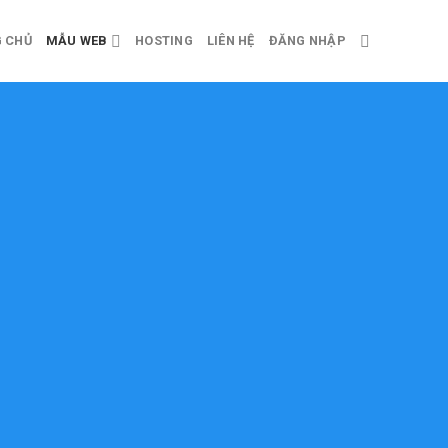
 CHỦ
MẪU WEB
HOSTING
LIÊN HỆ
ĐĂNG NHẬP