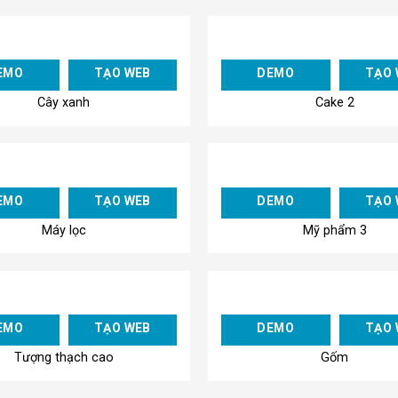
Add to
EMO
TẠO WEB
DEMO
TẠO 
Wishlist
Cây xanh
Cake 2
Add to
EMO
TẠO WEB
DEMO
TẠO 
Wishlist
Máy lọc
Mỹ phẩm 3
Add to
EMO
TẠO WEB
DEMO
TẠO 
Wishlist
Tượng thạch cao
Gốm