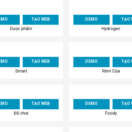
Add to
EMO
TẠO WEB
DEMO
TẠO 
Wishlist
Dược phẩm
Hydrogen
Add to
EMO
TẠO WEB
DEMO
TẠO 
Wishlist
Smart
Rèm Cửa
Add to
EMO
TẠO WEB
DEMO
TẠO 
Wishlist
Đồ chơi
Foody