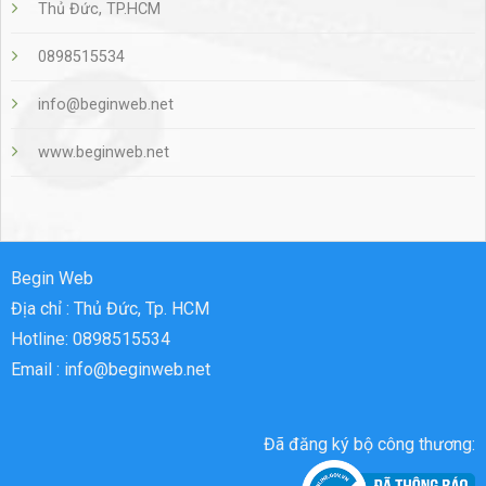
Thủ Đức, TP.HCM
0898515534
info@beginweb.net
www.beginweb.net
Begin Web
Địa chỉ : Thủ Đức, Tp. HCM
Hotline: 0898515534
Email : info@beginweb.net
Đã đăng ký bộ công thương: