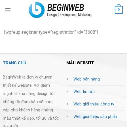
Skip
0
to
content
[wpfeup-register type=”registration” id=”3608″]
TRANG CHỦ
MẪU WEBSITE
BeginWeb là đơn vị chuyên
Web bán hàng
thiết kế website. Với điểm
Web tin tức
mạnh là khả năng design tốt,
chúng tôi đảm bảo sẽ cung
Web giới thiệu công ty
cấp cho khách hàng những
Web giới thiệu sản phẩm
mẫu thiết kế đẹp, tối ưu và tốc
độ nhất!