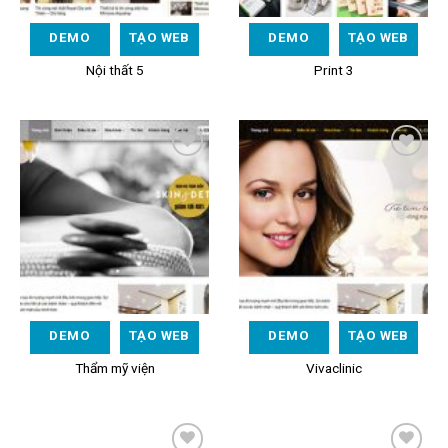
DEMO
TẠO WEB
DEMO
TẠO WEB
Nội thất 5
Print 3
Add to
Add to
Wishlist
Wishlist
DEMO
TẠO WEB
DEMO
TẠO WEB
Thẩm mỹ viện
Vivaclinic