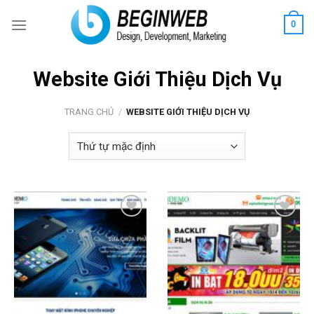
Skip
0
to
content
Website Giới Thiệu Dịch Vụ
TRANG CHỦ
/
WEBSITE GIỚI THIỆU DỊCH VỤ
Add to
Add to
Wishlist
Wishlist