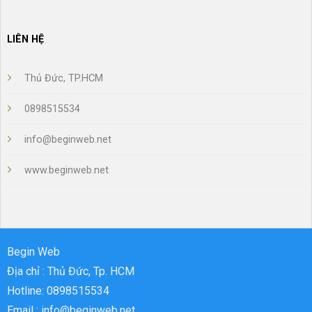
LIÊN HỆ
Thủ Đức, TP.HCM
0898515534
info@beginweb.net
www.beginweb.net
Begin Web
Địa chỉ : Thủ Đức, Tp. HCM
Hotline: 0898515534
Email : info@beginweb.net