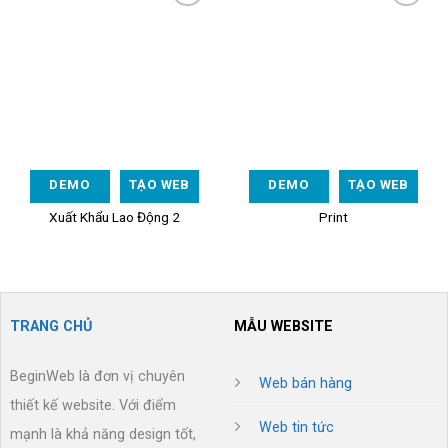
Add to
Add to
Wishlist
Wishlist
DEMO
TẠO WEB
DEMO
TẠO WEB
Xuất Khẩu Lao Động 2
Print
TRANG CHỦ
MẪU WEBSITE
BeginWeb là đơn vị chuyên
Web bán hàng
thiết kế website. Với điểm
Web tin tức
mạnh là khả năng design tốt,