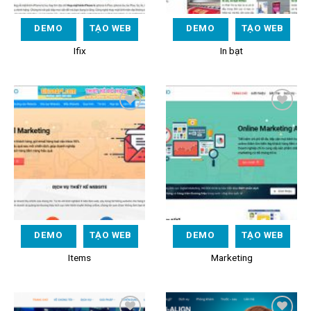
DEMO
TẠO WEB
DEMO
TẠO WEB
Ifix
In bạt
Add to
Add to
Wishlist
Wishlist
DEMO
TẠO WEB
DEMO
TẠO WEB
Items
Marketing