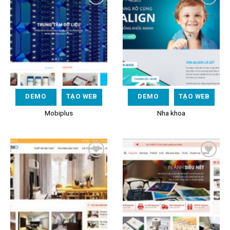
Add to
Add to
Wishlist
Wishlist
DEMO
TẠO WEB
DEMO
TẠO WEB
Mobiplus
Nha khoa
Add to
Add to
Wishlist
Wishlist