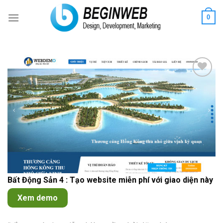
Skip
0
to
content
Add to
Wishlist
Bất Động Sản 4 : Tạo website miễn phí với giao diện này
Xem demo