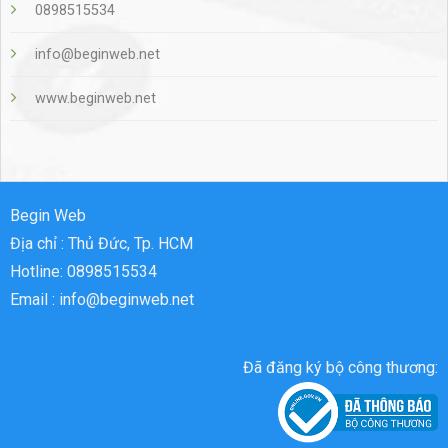
0898515534
info@beginweb.net
www.beginweb.net
Begin Web
Địa chỉ : Thủ Đức, Tp. HCM
Hotline: 0898515534
Email : info@beginweb.net
Đã đăng ký bộ công thương: