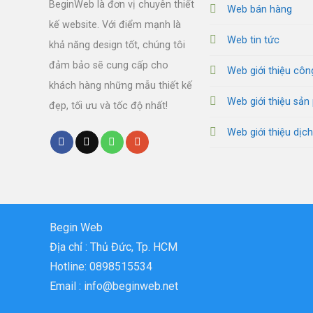
BeginWeb là đơn vị chuyên thiết
Web bán hàng
kế website. Với điểm mạnh là
Web tin tức
khả năng design tốt, chúng tôi
đảm bảo sẽ cung cấp cho
Web giới thiệu côn
khách hàng những mẫu thiết kế
Web giới thiệu sả
đẹp, tối ưu và tốc độ nhất!
Web giới thiệu dịch
Begin Web
Địa chỉ : Thủ Đức, Tp. HCM
Hotline: 0898515534
Email : info@beginweb.net