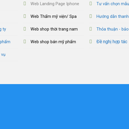
Web Landing Page Iphone
Tư vấn chọn mẫ
Web Thẩm mỹ viện/ Spa
Hướng dẫn thanh
g ty
Web shop thời trang nam
Thỏa thuận - bả
Đề nghị hợp tác
n phẩm
Web shop bán mỹ phẩm
 vụ