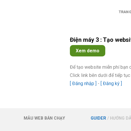
TRANG
Điện máy 3 : Tạo websi
Xem demo
Add to
Wishlist
Để tạo website miễn phí bạn c
Click link bên dưới để tiếp tục
[ Đăng nhập ]
-
[ Đăng ký ]
MẪU WEB BÁN CHẠY
GUIDER
/ HƯỚNG D