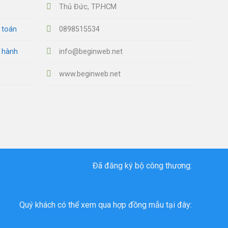
u
Thủ Đức, TP.HCM
 toán
0898515534
o hành
info@beginweb.net
www.beginweb.net
Đã đăng ký bộ công thương:
Quý khách có thể xem qua hợp đồng mẫu tại đây: