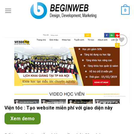
Skip
0
to
content
Add to
Wishlist
Viện tóc : Tạo website miễn phí với giao diện này
Xem demo