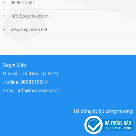
0898515534
info@beginweb.net
www.beginweb.net
Begin Web
Địa chỉ : Thủ Đức, Tp. HCM
Hotline: 0898515534
Email : info@beginweb.net
Đã đăng ký bộ công thương: