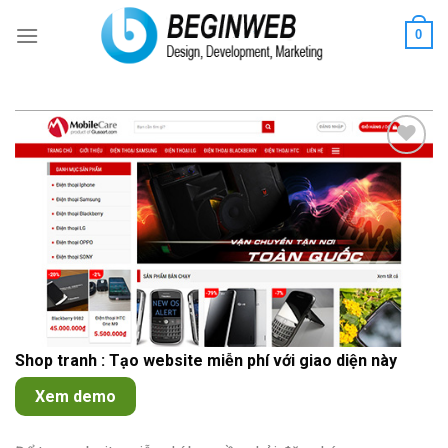
Skip
0
to
content
Add to
Wishlist
Shop tranh : Tạo website miễn phí với giao diện này
Xem demo