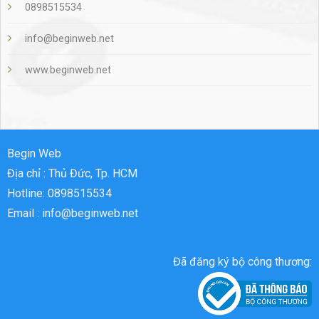
0898515534
info@beginweb.net
www.beginweb.net
Begin Web
Địa chỉ : Thủ Đức, Tp. HCM
Hotline: 0898515534
Email : info@beginweb.net
Đã đăng ký bộ công thương: