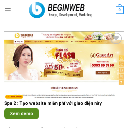
Skip
0
to
content
Add to
Wishlist
Spa 2 : Tạo website miễn phí với giao diện này
Xem demo