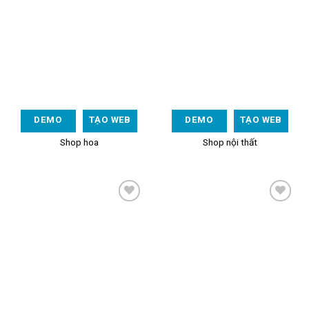
Add to
Add to
Wishlist
Wishlist
DEMO
TẠO WEB
DEMO
TẠO WEB
Shop hoa
Shop nội thất
Add to
Add to
Wishlist
Wishlist