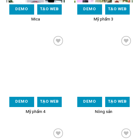
DEMO
TẠO WEB
DEMO
TẠO WEB
Mica
Mỹ phẩm 3
Add to
Add to
Wishlist
Wishlist
DEMO
TẠO WEB
DEMO
TẠO WEB
Mỹ phẩm 4
Nông sản