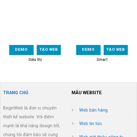
Wishlist
Wishlist
DEMO
TẠO WEB
DEMO
TẠO WEB
Siêu thị
Smart
TRANG CHỦ
MẪU WEBSITE
BeginWeb là đơn vị chuyên
Web bán hàng
thiết kế website. Với điểm
Web tin tức
mạnh là khả năng design tốt,
chúng tôi đảm bảo sẽ cung