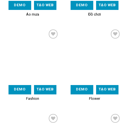
DEMO
TẠO WEB
DEMO
TẠO WEB
Áo mưa
Đồ chơi
Add to
Add to
Wishlist
Wishlist
DEMO
TẠO WEB
DEMO
TẠO WEB
Fashion
Flower
Add to
Add to