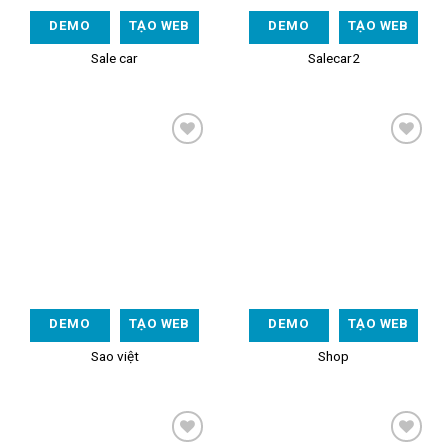
DEMO
TẠO WEB
DEMO
TẠO WEB
Sale car
Salecar2
Add to
Add to
Wishlist
Wishlist
DEMO
TẠO WEB
DEMO
TẠO WEB
Sao việt
Shop