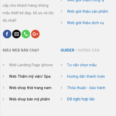
Web giới thiệu công ty
cấp cho khách hàng những
Web giới thiệu sản phẩm
mẫu thiết kế đẹp, tối ưu và tốc
độ nhất!
Web giới thiệu dịch vụ
MẪU WEB BÁN CHẠY
GUIDER
/ HƯỚNG DẪN
Web Landing Page Iphone
Tư vấn chọn mẫu
Web Thẩm mỹ viện/ Spa
Hướng dẫn thanh toán
Web shop thời trang nam
Thỏa thuận - bảo hành
Đề nghị hợp tác
Web shop bán mỹ phẩm