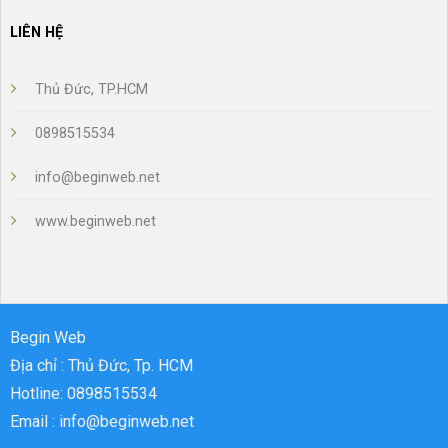
LIÊN HỆ
Thủ Đức, TP.HCM
0898515534
info@beginweb.net
www.beginweb.net
Begin Web
Địa chỉ : Thủ Đức, Tp. HCM
Hotline: 0898515534
Email : info@beginweb.net