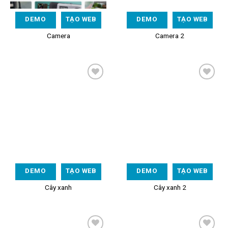
DEMO
TẠO WEB
DEMO
TẠO WEB
Camera
Camera 2
Add to
Add to
Wishlist
Wishlist
DEMO
TẠO WEB
DEMO
TẠO WEB
Cây xanh
Cây xanh 2