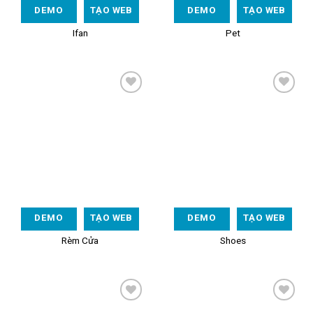
DEMO
TẠO WEB
DEMO
TẠO WEB
Ifan
Pet
Add to
Add to
Wishlist
Wishlist
DEMO
TẠO WEB
DEMO
TẠO WEB
Rèm Cửa
Shoes
Add to
Add to